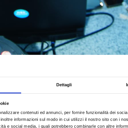
Dettagli
ookie
cubazione che unisce giovani autori under 35 e produttori und
nalizzare contenuti ed annunci, per fornire funzionalità dei socia
caster italiani e internazionali. Candidature aperte fino al 20 
inoltre informazioni sul modo in cui utilizzi il nostro sito con i n
icità e social media, i quali potrebbero combinarle con altre inform