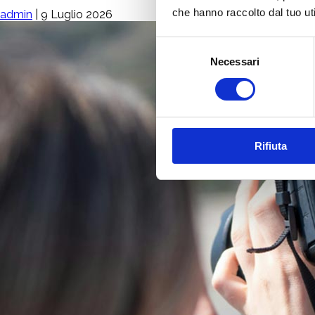
che hanno raccolto dal tuo uti
admin
|
9 Luglio 2026
Selezione
Necessari
del
consenso
Rifiuta