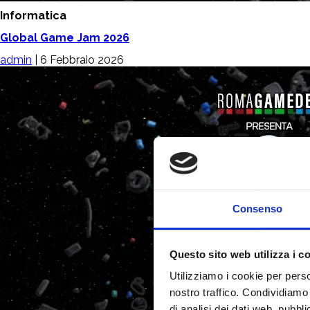
Informatica
Global Game Jam 2026
admin
|
6 Febbraio 2026
Consenso
Questo sito web utilizza i c
Utilizziamo i cookie per perso
nostro traffico. Condividiamo 
di analisi dei dati web, pubbl