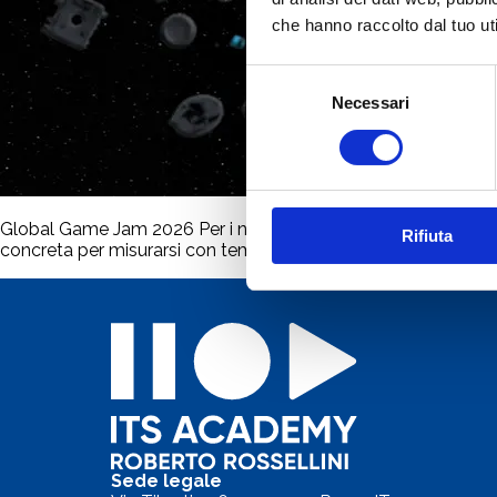
che hanno raccolto dal tuo uti
Selezione
Necessari
del
consenso
Global Game Jam 2026 Per i nostri studenti dei corsi Digita
Rifiuta
concreta per misurarsi con tempi serrati, lavoro in team e pro
Sede legale