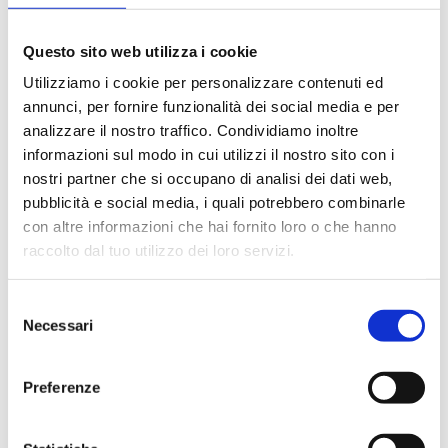
volta individuata un’azienda ospitante
, fino
ad esaurimento dei fondi disponibili.
Questo sito web utilizza i cookie
Utilizziamo i cookie per personalizzare contenuti ed
Invitiamo gli studenti interessati a consultare la
annunci, per fornire funzionalità dei social media e per
graduatoria e a proseguire con le procedure
analizzare il nostro traffico. Condividiamo inoltre
necessarie per la finalizzazione della mobilità.
informazioni sul modo in cui utilizzi il nostro sito con i
nostri partner che si occupano di analisi dei dati web,
Per maggiori informazioni, contatta la
pubblicità e social media, i quali potrebbero combinarle
con altre informazioni che hai fornito loro o che hanno
Segreteria Erasmus
all’indirizzo:
raccolto dal tuo utilizzo dei loro servizi.
erasmus@itsrossellini.it
Selezione
Necessari
del
consenso
Preferenze