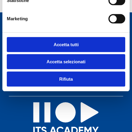
Statistiche
Marketing
06 5576493
Telefono:
-
Accetta tutti
06 86673860
Accetta selezionati
Email:
info@itsrossellini.it
Rifiuta
FAQ