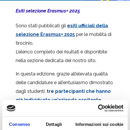
Esiti selezione Erasmus+ 2025
Sono stati pubblicati gli
esiti ufficiali della
selezione Erasmus+ 2025
per le mobilità di
tirocinio.
L’elenco completo dei risultati è disponibile
nella sezione dedicata del nostro sito.
In questa edizione, grazie all’elevata qualità
delle candidature e all’entusiasmo dimostrato
dagli studenti,
tre partecipanti che hanno
già individuato un’azienda ospitante
risultano assegnatari della mobilità
.
Tutti gli altri candidati sono stati dichiarati
Consenso
Dettagli
Informazioni sui cookie
idonei
, e potranno ottenere la borsa
una